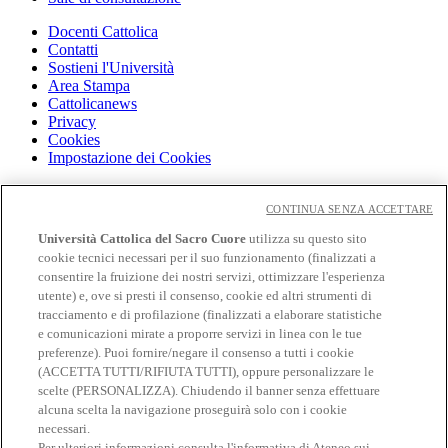
Docenti Cattolica
Contatti
Sostieni l'Università
Area Stampa
Cattolicanews
Privacy
Cookies
Impostazione dei Cookies
Cloudmail
Cloudmail icatt
CONTINUA SENZA ACCETTARE
WiFi e Eduroam
Università Cattolica del Sacro Cuore
utilizza su questo sito
OFF-CAMPUS
cookie tecnici necessari per il suo funzionamento (finalizzati a
Intranet
consentire la fruizione dei nostri servizi, ottimizzare l'esperienza
utente) e, ove si presti il consenso, cookie ed altri strumenti di
Biblioteca
tracciamento e di profilazione (finalizzati a elaborare statistiche
Librerie
Educatt
e comunicazioni mirate a proporre servizi in linea con le tue
CV Online
preferenze). Puoi fornire/negare il consenso a tutti i cookie
Albo fornitori
(ACCETTA TUTTI/RIFIUTA TUTTI), oppure personalizzare le
Bandi e gare
scelte (PERSONALIZZA). Chiudendo il banner senza effettuare
Verifica Certificati
alcuna scelta la navigazione proseguirà solo con i cookie
necessari.
Seguici su
Per ulteriori informazioni consulta l'
informativa di Ateneo sui