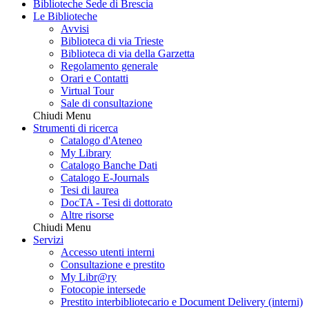
Biblioteche Sede di Brescia
Le Biblioteche
Avvisi
Biblioteca di via Trieste
Biblioteca di via della Garzetta
Regolamento generale
Orari e Contatti
Virtual Tour
Sale di consultazione
Chiudi Menu
Strumenti di ricerca
Catalogo d'Ateneo
My Library
Catalogo Banche Dati
Catalogo E-Journals
Tesi di laurea
DocTA - Tesi di dottorato
Altre risorse
Chiudi Menu
Servizi
Accesso utenti interni
Consultazione e prestito
My Libr@ry
Fotocopie intersede
Prestito interbibliotecario e Document Delivery (interni)