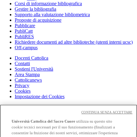
Corsi di informazione bibliografica
Gestire la bibliografia
Supporto alla valutazione bibliometrica
Proposte di acquisizione
Pubblicare
PubliCatt
PubliRES
Richiedere documenti ad altre biblioteche (utenti interni ucsc)
Off-campus
Docenti Cattolica
Contatti
Sostieni l'Università
Area Stampa
Cattolicanews
Privacy
Cookies
Impostazione dei Cookies
Cloudmail
Cloudmail icatt
CONTINUA SENZA ACCETTARE
WiFi e Eduroam
Università Cattolica del Sacro Cuore
utilizza su questo sito
OFF-CAMPUS
cookie tecnici necessari per il suo funzionamento (finalizzati a
Intranet
consentire la fruizione dei nostri servizi, ottimizzare l'esperienza