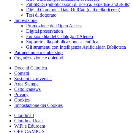
PubliRES (pubblicazioni di ricerca, expertise and skills)
Digital Commons Data UniCatt (dati della ricerca)
Tesi di dottorato
Innovazione
Promozione dell'Open Access
Digital preservation
Funzionalità del Catalogo d’Ateneo
Supporto alla pubblicazione scientifica
Gli strumenti con Intelligenza Artificiale in Biblioteca
Partnership e membership
Organizzazione e obiettivi
Docenti Cattolica
Contatti
Sostieni l'Università
Area Stampa
Cattolicanews
Privacy
Cookies
Impostazione dei Cookies
Cloudmail
Cloudmail icatt
WiFi e Eduroam
OFF-CAMPUS