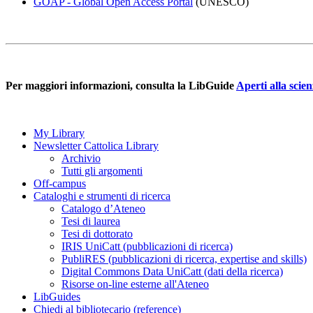
GOAP - Global Open Access Portal
(UNESCO)
Per maggiori informazioni, consulta la LibGuide
Aperti alla scie
My Library
Newsletter Cattolica Library
Archivio
Tutti gli argomenti
Off-campus
Cataloghi e strumenti di ricerca
Catalogo d’Ateneo
Tesi di laurea
Tesi di dottorato
IRIS UniCatt (pubblicazioni di ricerca)
PubliRES (pubblicazioni di ricerca, expertise and skills)
Digital Commons Data UniCatt (dati della ricerca)
Risorse on-line esterne all'Ateneo
LibGuides
Chiedi al bibliotecario (reference)