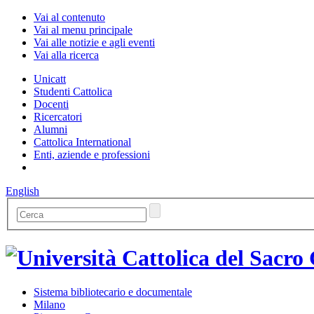
Vai al contenuto
Vai al menu principale
Vai alle notizie e agli eventi
Vai alla ricerca
Unicatt
Studenti Cattolica
Docenti
Ricercatori
Alumni
Cattolica International
Enti, aziende e professioni
English
Sistema bibliotecario e documentale
Milano