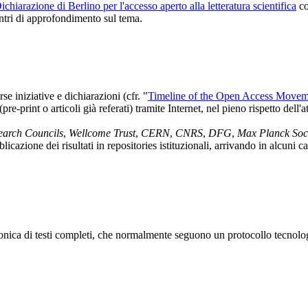
ichiarazione di Berlino per l'accesso aperto alla letteratura scientifica
co
ontri di approfondimento sul tema.
e iniziative e dichiarazioni (cfr. "
Timeline of the Open Access Movem
 (pre-print o articoli già referati) tramite Internet, nel pieno rispetto del
arch Councils
,
Wellcome Trust
,
CERN
,
CNRS
,
DFG
,
Max Planck Soc
azione dei risultati in repositories istituzionali, arrivando in alcuni ca
ronica di testi completi, che normalmente seguono un protocollo tecnolog
.