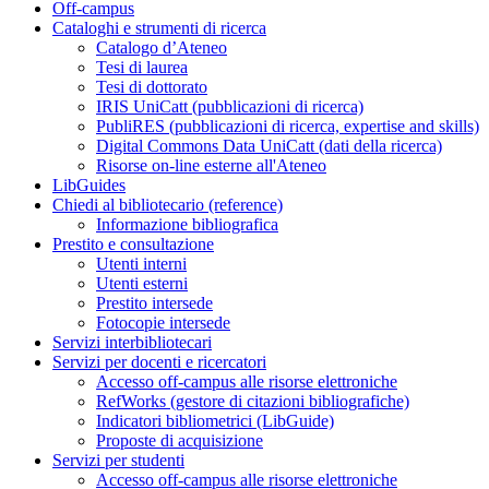
Off-campus
Cataloghi e strumenti di ricerca
Catalogo d’Ateneo
Tesi di laurea
Tesi di dottorato
IRIS UniCatt (pubblicazioni di ricerca)
PubliRES (pubblicazioni di ricerca, expertise and skills)
Digital Commons Data UniCatt (dati della ricerca)
Risorse on-line esterne all'Ateneo
LibGuides
Chiedi al bibliotecario (reference)
Informazione bibliografica
Prestito e consultazione
Utenti interni
Utenti esterni
Prestito intersede
Fotocopie intersede
Servizi interbibliotecari
Servizi per docenti e ricercatori
Accesso off-campus alle risorse elettroniche
RefWorks (gestore di citazioni bibliografiche)
Indicatori bibliometrici (LibGuide)
Proposte di acquisizione
Servizi per studenti
Accesso off-campus alle risorse elettroniche