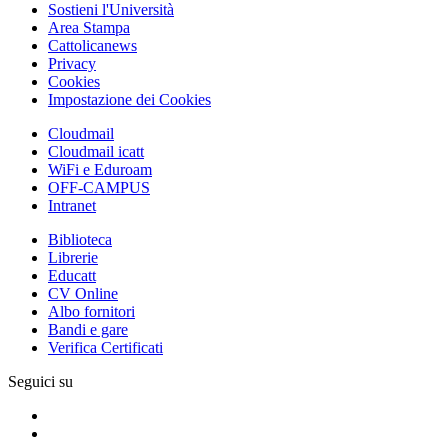
Sostieni l'Università
Area Stampa
Cattolicanews
Privacy
Cookies
Impostazione dei Cookies
Cloudmail
Cloudmail icatt
WiFi e Eduroam
OFF-CAMPUS
Intranet
Biblioteca
Librerie
Educatt
CV Online
Albo fornitori
Bandi e gare
Verifica Certificati
Seguici su