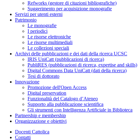
Refworks (gestore di citazioni bibliografiche)
Suggerimento per acquisizione monografie
Servizi per utenti esterni
Patrimonio
Le monografie
I periodici
Le risorse elettroniche
Le risorse multimediali
Le collezioni speciali
Archivi delle pubblicazioni e dei dati della ricerca UCSC
IRIS UniCatt (pubblicazioni di ricerca)
PubliRES (pubblicazioni di ricerca, expertise and skills)
Digital Commons Data UniCatt (dati della ricerca)
Tesi di dottorato
Innovazione
Promozione dell'Open Access
Digital preservation
Funzionalità del Catalogo d’Ateneo
Supporto alla pubblicazione scientifica
Gli strumenti con Intelligenza Artificiale in Biblioteca
Partnership e membership
Organizzazione e obiettivi
Docenti Cattolica
Contatti