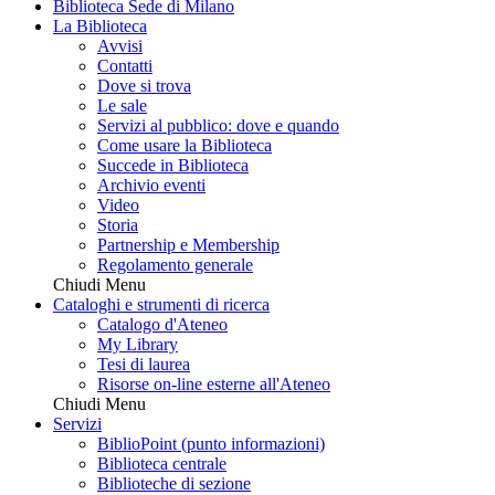
Biblioteca Sede di Milano
La Biblioteca
Avvisi
Contatti
Dove si trova
Le sale
Servizi al pubblico: dove e quando
Come usare la Biblioteca
Succede in Biblioteca
Archivio eventi
Video
Storia
Partnership e Membership
Regolamento generale
Chiudi Menu
Cataloghi e strumenti di ricerca
Catalogo d'Ateneo
My Library
Tesi di laurea
Risorse on-line esterne all'Ateneo
Chiudi Menu
Servizi
BiblioPoint (punto informazioni)
Biblioteca centrale
Biblioteche di sezione