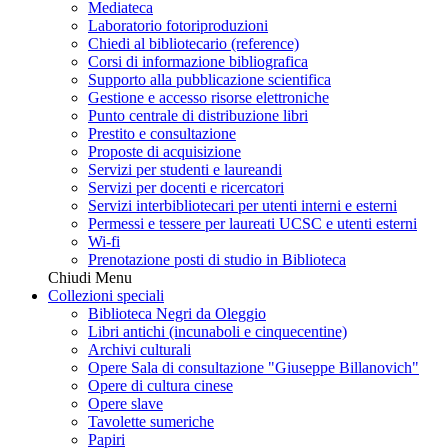
Mediateca
Laboratorio fotoriproduzioni
Chiedi al bibliotecario (reference)
Corsi di informazione bibliografica
Supporto alla pubblicazione scientifica
Gestione e accesso risorse elettroniche
Punto centrale di distribuzione libri
Prestito e consultazione
Proposte di acquisizione
Servizi per studenti e laureandi
Servizi per docenti e ricercatori
Servizi interbibliotecari per utenti interni e esterni
Permessi e tessere per laureati UCSC e utenti esterni
Wi-fi
Prenotazione posti di studio in Biblioteca
Chiudi Menu
Collezioni speciali
Biblioteca Negri da Oleggio
Libri antichi (incunaboli e cinquecentine)
Archivi culturali
Opere Sala di consultazione "Giuseppe Billanovich"
Opere di cultura cinese
Opere slave
Tavolette sumeriche
Papiri