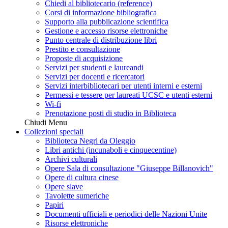
Chiedi al bibliotecario (reference)
Corsi di informazione bibliografica
Supporto alla pubblicazione scientifica
Gestione e accesso risorse elettroniche
Punto centrale di distribuzione libri
Prestito e consultazione
Proposte di acquisizione
Servizi per studenti e laureandi
Servizi per docenti e ricercatori
Servizi interbibliotecari per utenti interni e esterni
Permessi e tessere per laureati UCSC e utenti esterni
Wi-fi
Prenotazione posti di studio in Biblioteca
Chiudi Menu
Collezioni speciali
Biblioteca Negri da Oleggio
Libri antichi (incunaboli e cinquecentine)
Archivi culturali
Opere Sala di consultazione "Giuseppe Billanovich"
Opere di cultura cinese
Opere slave
Tavolette sumeriche
Papiri
Documenti ufficiali e periodici delle Nazioni Unite
Risorse elettroniche