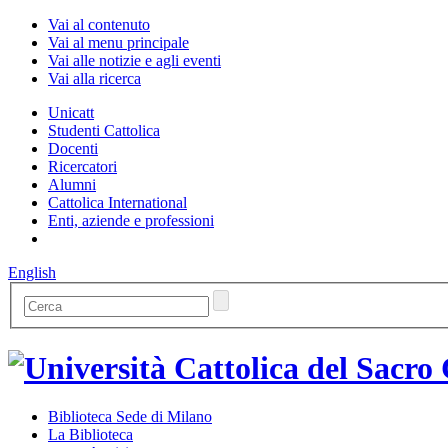
Vai al contenuto
Vai al menu principale
Vai alle notizie e agli eventi
Vai alla ricerca
Unicatt
Studenti Cattolica
Docenti
Ricercatori
Alumni
Cattolica International
Enti, aziende e professioni
English
Biblioteca Sede di Milano
La Biblioteca