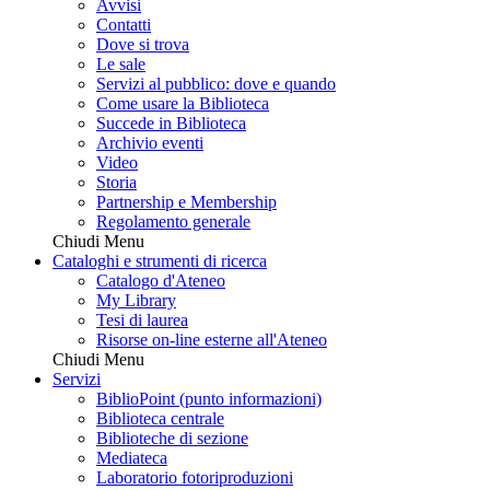
Avvisi
Contatti
Dove si trova
Le sale
Servizi al pubblico: dove e quando
Come usare la Biblioteca
Succede in Biblioteca
Archivio eventi
Video
Storia
Partnership e Membership
Regolamento generale
Chiudi Menu
Cataloghi e strumenti di ricerca
Catalogo d'Ateneo
My Library
Tesi di laurea
Risorse on-line esterne all'Ateneo
Chiudi Menu
Servizi
BiblioPoint (punto informazioni)
Biblioteca centrale
Biblioteche di sezione
Mediateca
Laboratorio fotoriproduzioni