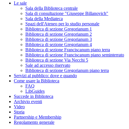
Le sale
Sala della Biblioteca centrale
Sala di consultazione "Giuseppe Billanovich"
Sala della Mediateca
Spazi dell'Ateneo per lo studio personale
Biblioteca di sezione Gregorianum 1
Biblioteca di sezione Gregorianum 2
Biblioteca di sezione Gregorianum 3
Biblioteca di sezione Gregorianum 4
Biblioteca di sezione Franciscanum piano terra
Biblioteca di sezione Franciscanum piano seminterrato
Biblioteca di sezione Via Necchi 5
Sale ad accesso riservato
Biblioteca di sezione Gregorianum piano terra
Servizi al pubblico: dove e quando
Come usare la Biblioteca
FAQ
LibGuides
Succede in Biblioteca
Archivio eventi
Video
Storia
Partnership e Membership
Regolamento generale