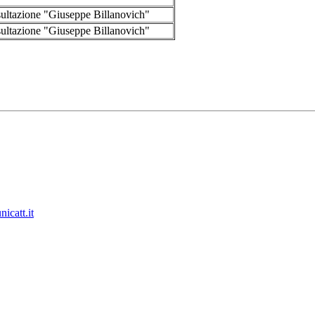
onsultazione "Giuseppe Billanovich"
onsultazione "Giuseppe Billanovich"
icatt.it