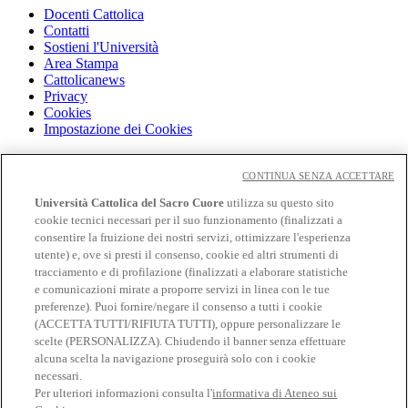
Docenti Cattolica
Contatti
Sostieni l'Università
Area Stampa
Cattolicanews
Privacy
Cookies
Impostazione dei Cookies
Cloudmail
Cloudmail icatt
CONTINUA SENZA ACCETTARE
WiFi e Eduroam
Università Cattolica del Sacro Cuore
utilizza su questo sito
OFF-CAMPUS
cookie tecnici necessari per il suo funzionamento (finalizzati a
Intranet
consentire la fruizione dei nostri servizi, ottimizzare l'esperienza
utente) e, ove si presti il consenso, cookie ed altri strumenti di
Biblioteca
tracciamento e di profilazione (finalizzati a elaborare statistiche
Librerie
Educatt
e comunicazioni mirate a proporre servizi in linea con le tue
CV Online
preferenze). Puoi fornire/negare il consenso a tutti i cookie
Albo fornitori
(ACCETTA TUTTI/RIFIUTA TUTTI), oppure personalizzare le
Bandi e gare
scelte (PERSONALIZZA). Chiudendo il banner senza effettuare
Verifica Certificati
alcuna scelta la navigazione proseguirà solo con i cookie
necessari.
Seguici su
Per ulteriori informazioni consulta l'
informativa di Ateneo sui