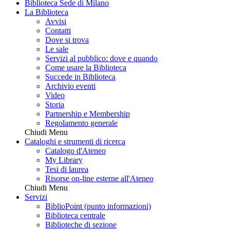
Biblioteca Sede di Milano
La Biblioteca
Avvisi
Contatti
Dove si trova
Le sale
Servizi al pubblico: dove e quando
Come usare la Biblioteca
Succede in Biblioteca
Archivio eventi
Video
Storia
Partnership e Membership
Regolamento generale
Chiudi Menu
Cataloghi e strumenti di ricerca
Catalogo d'Ateneo
My Library
Tesi di laurea
Risorse on-line esterne all'Ateneo
Chiudi Menu
Servizi
BiblioPoint (punto informazioni)
Biblioteca centrale
Biblioteche di sezione