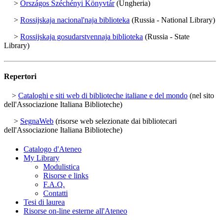
>
Országos Széchényi Könyvtár
(Ungheria)
>
Rossijskaja nacional'naja biblioteka
(Russia - National Library)
>
Rossijskaja gosudarstvennaja biblioteka
(Russia - State
Library)
Repertori
>
Cataloghi e siti web di biblioteche italiane e del mondo
(nel sito
dell'Associazione Italiana Biblioteche)
>
SegnaWeb
(risorse web selezionate dai bibliotecari
dell'Associazione Italiana Biblioteche)
Catalogo d'Ateneo
My Library
Modulistica
Risorse e links
F.A.Q.
Contatti
Tesi di laurea
Risorse on-line esterne all'Ateneo