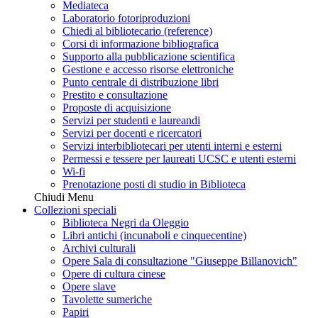
Mediateca
Laboratorio fotoriproduzioni
Chiedi al bibliotecario (reference)
Corsi di informazione bibliografica
Supporto alla pubblicazione scientifica
Gestione e accesso risorse elettroniche
Punto centrale di distribuzione libri
Prestito e consultazione
Proposte di acquisizione
Servizi per studenti e laureandi
Servizi per docenti e ricercatori
Servizi interbibliotecari per utenti interni e esterni
Permessi e tessere per laureati UCSC e utenti esterni
Wi-fi
Prenotazione posti di studio in Biblioteca
Chiudi Menu
Collezioni speciali
Biblioteca Negri da Oleggio
Libri antichi (incunaboli e cinquecentine)
Archivi culturali
Opere Sala di consultazione "Giuseppe Billanovich"
Opere di cultura cinese
Opere slave
Tavolette sumeriche
Papiri