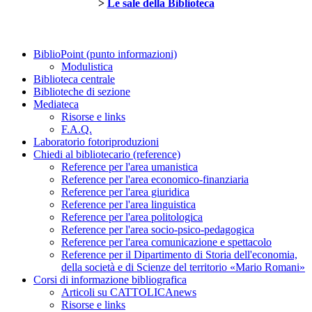
>
Le sale della Biblioteca
BiblioPoint (punto informazioni)
Modulistica
Biblioteca centrale
Biblioteche di sezione
Mediateca
Risorse e links
F.A.Q.
Laboratorio fotoriproduzioni
Chiedi al bibliotecario (reference)
Reference per l'area umanistica
Reference per l'area economico-finanziaria
Reference per l'area giuridica
Reference per l'area linguistica
Reference per l'area politologica
Reference per l'area socio-psico-pedagogica
Reference per l'area comunicazione e spettacolo
Reference per il Dipartimento di Storia dell'economia,
della società e di Scienze del territorio «Mario Romani»
Corsi di informazione bibliografica
Articoli su CATTOLICAnews
Risorse e links