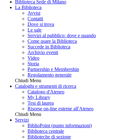
Biblioteca Sede di Milano
La Biblioteca
Avvisi
Contatti
Dove si trova
Le sale
Servizi al pubblico: dove e quando
Come usare la Biblioteca
Succede in Biblioteca
Archivio eventi
Video
Storia
Partnership e Membership
Regolamento generale
Chiudi Menu
Cataloghi e strumenti di ricerca
Catalogo d'Ateneo
My Library
Tesi di laurea
Risorse on-line esterne all'Ateneo
Chiudi Menu
Servizi
BiblioPoint (punto informazioni)
Biblioteca centrale
Biblioteche di sezione