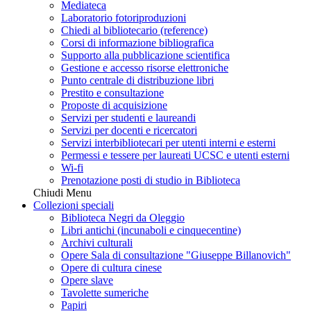
Mediateca
Laboratorio fotoriproduzioni
Chiedi al bibliotecario (reference)
Corsi di informazione bibliografica
Supporto alla pubblicazione scientifica
Gestione e accesso risorse elettroniche
Punto centrale di distribuzione libri
Prestito e consultazione
Proposte di acquisizione
Servizi per studenti e laureandi
Servizi per docenti e ricercatori
Servizi interbibliotecari per utenti interni e esterni
Permessi e tessere per laureati UCSC e utenti esterni
Wi-fi
Prenotazione posti di studio in Biblioteca
Chiudi Menu
Collezioni speciali
Biblioteca Negri da Oleggio
Libri antichi (incunaboli e cinquecentine)
Archivi culturali
Opere Sala di consultazione "Giuseppe Billanovich"
Opere di cultura cinese
Opere slave
Tavolette sumeriche
Papiri