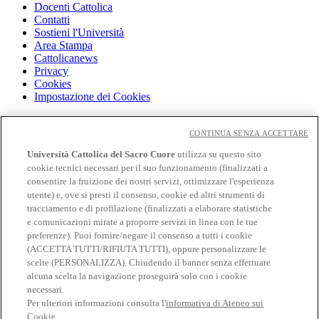
Docenti Cattolica
Contatti
Sostieni l'Università
Area Stampa
Cattolicanews
Privacy
Cookies
Impostazione dei Cookies
Cloudmail
Cloudmail icatt
CONTINUA SENZA ACCETTARE
WiFi e Eduroam
Università Cattolica del Sacro Cuore
utilizza su questo sito
OFF-CAMPUS
cookie tecnici necessari per il suo funzionamento (finalizzati a
Intranet
consentire la fruizione dei nostri servizi, ottimizzare l'esperienza
utente) e, ove si presti il consenso, cookie ed altri strumenti di
Biblioteca
Librerie
tracciamento e di profilazione (finalizzati a elaborare statistiche
Educatt
e comunicazioni mirate a proporre servizi in linea con le tue
CV Online
preferenze). Puoi fornire/negare il consenso a tutti i cookie
Albo fornitori
(ACCETTA TUTTI/RIFIUTA TUTTI), oppure personalizzare le
Bandi e gare
scelte (PERSONALIZZA). Chiudendo il banner senza effettuare
Verifica Certificati
alcuna scelta la navigazione proseguirà solo con i cookie
necessari.
Seguici su
Per ulteriori informazioni consulta l'
informativa di Ateneo sui
Cookie.