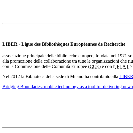
LIBER - Ligue des Bibliothèques Européennes de Recherche
associazione principale delle biblioteche europee, fondata nel 1971 sott
alla promozione della collaborazione tra tutte le organizzazioni che riu
con la Commissione delle Comunità Europee (
CCE
) e con l'
IFLA
[ 
Nel 2012 la Biblioteca della sede di Milano ha contribuito alla
LIBER 
Bridging Boundaries: mobile technology as a tool for delivering new u