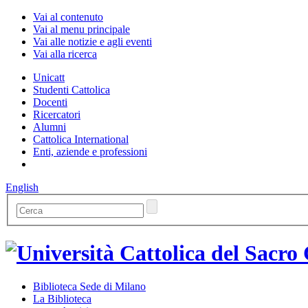
Vai al contenuto
Vai al menu principale
Vai alle notizie e agli eventi
Vai alla ricerca
Unicatt
Studenti Cattolica
Docenti
Ricercatori
Alumni
Cattolica International
Enti, aziende e professioni
English
Biblioteca Sede di Milano
La Biblioteca