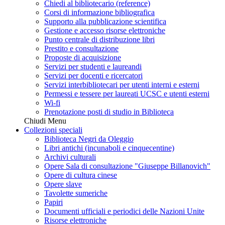
Chiedi al bibliotecario (reference)
Corsi di informazione bibliografica
Supporto alla pubblicazione scientifica
Gestione e accesso risorse elettroniche
Punto centrale di distribuzione libri
Prestito e consultazione
Proposte di acquisizione
Servizi per studenti e laureandi
Servizi per docenti e ricercatori
Servizi interbibliotecari per utenti interni e esterni
Permessi e tessere per laureati UCSC e utenti esterni
Wi-fi
Prenotazione posti di studio in Biblioteca
Chiudi Menu
Collezioni speciali
Biblioteca Negri da Oleggio
Libri antichi (incunaboli e cinquecentine)
Archivi culturali
Opere Sala di consultazione "Giuseppe Billanovich"
Opere di cultura cinese
Opere slave
Tavolette sumeriche
Papiri
Documenti ufficiali e periodici delle Nazioni Unite
Risorse elettroniche