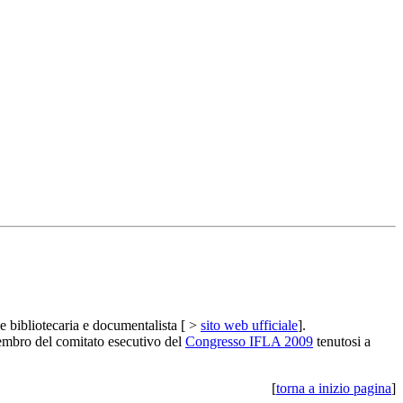
ne bibliotecaria e documentalista [ >
sito web ufficiale
].
embro del comitato esecutivo del
Congresso IFLA 2009
tenutosi a
[
torna a inizio pagina
]