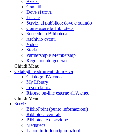
Avvisi
Contatti
Dove si trova
Le sale
Servizi al pubblico: dove e quando
Come usare la Biblioteca
Succede in Biblioteca
Archivio eventi
Video
Storia
Partnership e Membership
Regolamento generale
Chiudi Menu
Cataloghi e strumenti di ricerca
Catalogo d'Ateneo
My Library
Tesi di laurea
Risorse on-line esterne all'Ateneo
Chiudi Menu
Servizi
BiblioPoint (punto informazioni)
Biblioteca centrale
Biblioteche di sezione
Mediateca
Laboratorio fotoriproduzioni