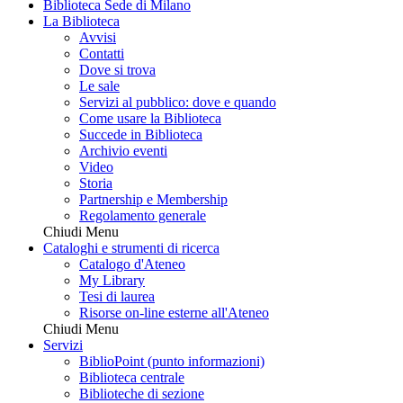
Biblioteca Sede di Milano
La Biblioteca
Avvisi
Contatti
Dove si trova
Le sale
Servizi al pubblico: dove e quando
Come usare la Biblioteca
Succede in Biblioteca
Archivio eventi
Video
Storia
Partnership e Membership
Regolamento generale
Chiudi Menu
Cataloghi e strumenti di ricerca
Catalogo d'Ateneo
My Library
Tesi di laurea
Risorse on-line esterne all'Ateneo
Chiudi Menu
Servizi
BiblioPoint (punto informazioni)
Biblioteca centrale
Biblioteche di sezione