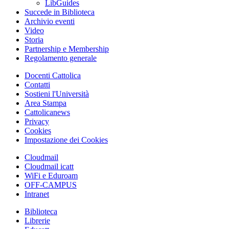
LibGuides
Succede in Biblioteca
Archivio eventi
Video
Storia
Partnership e Membership
Regolamento generale
Docenti Cattolica
Contatti
Sostieni l'Università
Area Stampa
Cattolicanews
Privacy
Cookies
Impostazione dei Cookies
Cloudmail
Cloudmail icatt
WiFi e Eduroam
OFF-CAMPUS
Intranet
Biblioteca
Librerie