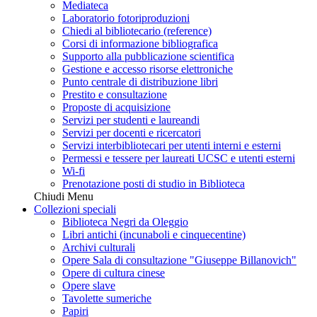
Mediateca
Laboratorio fotoriproduzioni
Chiedi al bibliotecario (reference)
Corsi di informazione bibliografica
Supporto alla pubblicazione scientifica
Gestione e accesso risorse elettroniche
Punto centrale di distribuzione libri
Prestito e consultazione
Proposte di acquisizione
Servizi per studenti e laureandi
Servizi per docenti e ricercatori
Servizi interbibliotecari per utenti interni e esterni
Permessi e tessere per laureati UCSC e utenti esterni
Wi-fi
Prenotazione posti di studio in Biblioteca
Chiudi Menu
Collezioni speciali
Biblioteca Negri da Oleggio
Libri antichi (incunaboli e cinquecentine)
Archivi culturali
Opere Sala di consultazione "Giuseppe Billanovich"
Opere di cultura cinese
Opere slave
Tavolette sumeriche
Papiri