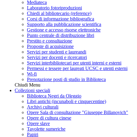
Mediateca
Laboratorio fotoriproduzioni
Chiedi al bibliotecario (reference)
Corsi di informazione bibliografica
Supporto alla pubblicazione scientifica
Gestione e accesso risorse elettroniche
Punto centrale di distribuzione libri
Prestito e consultazione
Proposte di acquisizione
Servizi per studenti e laureandi
Servizi per docenti e ricercatori
Servizi interbibliotecari per utenti interni e esterni
Permessi e tessere per laureati UCSC e utenti esterni
Wi-fi
Prenotazione posti di studio in Biblioteca
Chiudi Menu
Collezioni speciali
Biblioteca Negri da Oleggio
Libri antichi (incunaboli e cinquecentine)
Archivi culturali
Opere Sala di consultazione "Giuseppe Billanovich"
Opere di cultura cinese
Opere slave
Tavolette sumeriche
Papiri