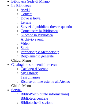
Biblioteca Sede di Milano
La Biblioteca
Avvisi
Contatti
Dove si trova
Le sale
Servizi al pubblico: dove e quando
Come usare la Biblioteca
Succede in Biblioteca
Archivio eventi
Video
Storia
Partnership e Membership
Regolamento generale
Chiudi Menu
Cataloghi e strumenti di ricerca
Catalogo d'Ateneo
My Library
Tesi di laurea
Risorse on-line esterne all'Ateneo
Chiudi Menu
Servizi
BiblioPoint (punto informazioni)
Biblioteca centrale
Biblioteche di sezione