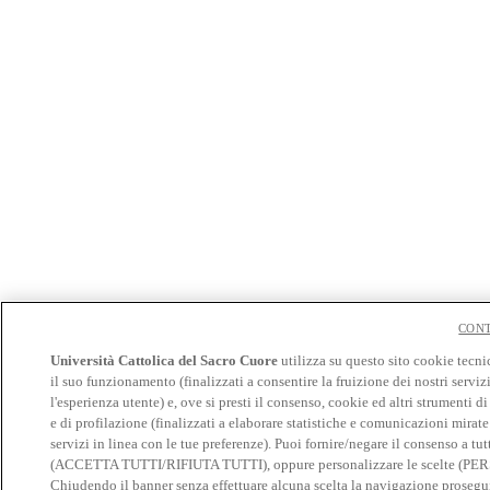
CONT
Università Cattolica del Sacro Cuore
utilizza su questo sito cookie tecni
il suo funzionamento (finalizzati a consentire la fruizione dei nostri serviz
l'esperienza utente) e, ove si presti il consenso, cookie ed altri strumenti d
e di profilazione (finalizzati a elaborare statistiche e comunicazioni mirate
servizi in linea con le tue preferenze). Puoi fornire/negare il consenso a tut
(ACCETTA TUTTI/RIFIUTA TUTTI), oppure personalizzare le scelte (P
Chiudendo il banner senza effettuare alcuna scelta la navigazione prosegui