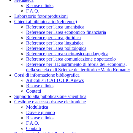
Mediateca
Risorse e links
F.A.Q.
Laboratorio fotoriproduzioni
Chiedi al bibliotecario (reference)
Reference per l'area umanistica
Reference per l'area economico-finanziaria
Reference per l'area giuridica
Reference per l'area linguistica
Reference per l'area politologica
Reference per l'area socio-psico-pedagogica
Reference per l'area comunicazione e spettacolo
Reference per il Dipartimento di Storia dell'economia,
della società e di Scienze del territorio «Mario Romani»
Corsi di informazione bibliografica
Articoli su CATTOLICAnews
Risorse e links
Contatti
Supporto alla pubblicazione scientifica
Gestione e accesso risorse elettroniche
Modulistica
Dove e quando
Risorse e links
F.A.Q.
Contatti