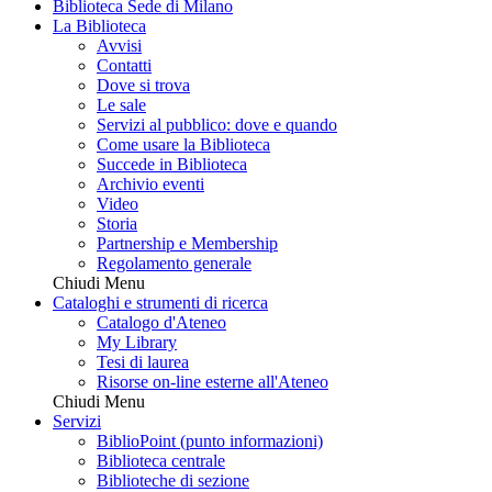
Biblioteca Sede di Milano
La Biblioteca
Avvisi
Contatti
Dove si trova
Le sale
Servizi al pubblico: dove e quando
Come usare la Biblioteca
Succede in Biblioteca
Archivio eventi
Video
Storia
Partnership e Membership
Regolamento generale
Chiudi Menu
Cataloghi e strumenti di ricerca
Catalogo d'Ateneo
My Library
Tesi di laurea
Risorse on-line esterne all'Ateneo
Chiudi Menu
Servizi
BiblioPoint (punto informazioni)
Biblioteca centrale
Biblioteche di sezione