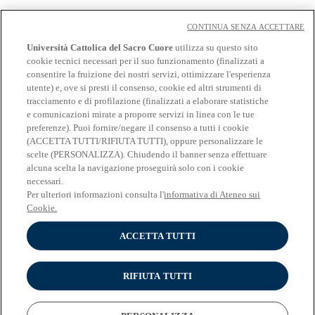
Cloudmail
Cloudmail icatt
CONTINUA SENZA ACCETTARE
WiFi e Eduroam
Università Cattolica del Sacro Cuore
utilizza su questo sito
OFF-CAMPUS
cookie tecnici necessari per il suo funzionamento (finalizzati a
Intranet
consentire la fruizione dei nostri servizi, ottimizzare l'esperienza
utente) e, ove si presti il consenso, cookie ed altri strumenti di
Biblioteca
tracciamento e di profilazione (finalizzati a elaborare statistiche
Librerie
Educatt
e comunicazioni mirate a proporre servizi in linea con le tue
CV Online
preferenze). Puoi fornire/negare il consenso a tutti i cookie
Albo fornitori
(ACCETTA TUTTI/RIFIUTA TUTTI), oppure personalizzare le
Bandi e gare
scelte (PERSONALIZZA). Chiudendo il banner senza effettuare
Verifica Certificati
alcuna scelta la navigazione proseguirà solo con i cookie
necessari.
Seguici su
Per ulteriori informazioni consulta l'
informativa di Ateneo sui
Cookie.
ACCETTA TUTTI
RIFIUTA TUTTI
Università Cattolica del Sacro Cuore
© Università Cattolica del Sacro Cuore - Largo A. Gemelli 1, 20123