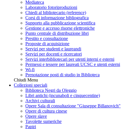
Mediateca
Laboratorio fotoriproduzioni
Chiedi al bibliotecario (reference)
Corsi di informazione bibliografica
Supporto alla pubblicazione scientifica
Gestione e accesso risorse elettroniche
Punto centrale di distribuzione libri
Prestito e consultazione
Proposte di acquisizione
Servizi per studenti e laureandi
Servizi per docenti e ricercatori
Servizi interbibliotecari per utenti interni e esterni
Permessi e tessere per laureati UCSC e utenti esterni
Wi-fi
Prenotazione posti di studio in Biblioteca
Chiudi Menu
Collezioni speciali
Biblioteca Negri da Oleggio
Libri antichi (incunaboli e cinquecentine)
Archivi culturali
Opere Sala di consultazione "Giuseppe Billanovich"
Opere di cultura cinese
Opere slave
Tavolette sumeriche
Papiri